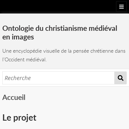
Accueil
Ontologie du christianisme médiéval
Projet
en images
Arborescence
Une encyclopédie visuelle de la pensée chrétienne dans
Images
l’Occident médiéval.
Équipe
Accueil
Le projet