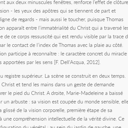
t aux deux minuscules fenêtres, renforce l’effet de clôture
sion - les yeux des apôtres qui se tiennent de part et
 ligne de regards - mais aussi le toucher, puisque Thomas
n apparaît entre l’immatérialité du Christ qui a traversé le
e de ce corps ressuscité qui est rendu visible par la trace 
 par le contact de l’index de Thomas avec la plaie au côté.
ion participe à reconnaître : le caractère concret du miracle
 apportées par les sens [F. Dell'Acqua, 2012].
u registre supérieur. La scène se construit en deux temps.
e Christ et tend les mains dans un geste de demande
rer le pied du Christ. A droite, Marie-Madeleine a baissé
ar un arbuste : sa vision est coupée du monde sensible, ell
 glissé de la vision corporelle, première étape de sa
 à une compréhension intellectuelle de la vérité divine. Ce
iguration du végétal : au sein du jardin de gauche, une