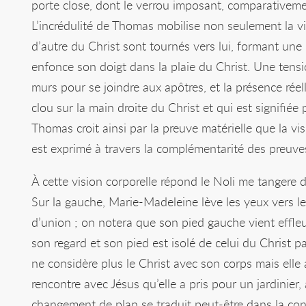
porte close, dont le verrou imposant, comparativemen
L’incrédulité de Thomas mobilise non seulement la vi
d’autre du Christ sont tournés vers lui, formant une
enfonce son doigt dans la plaie du Christ. Une tensio
murs pour se joindre aux apôtres, et la présence réell
clou sur la main droite du Christ et qui est signifiée
Thomas croit ainsi par la preuve matérielle que la vis
est exprimé à travers la complémentarité des preuves
À cette vision corporelle répond le Noli me tangere d
Sur la gauche, Marie-Madeleine lève les yeux vers l
d’union ; on notera que son pied gauche vient effleu
son regard et son pied est isolé de celui du Christ p
ne considère plus le Christ avec son corps mais elle a
rencontre avec Jésus qu’elle a pris pour un jardinier,
changement de plan se traduit peut-être dans la conf