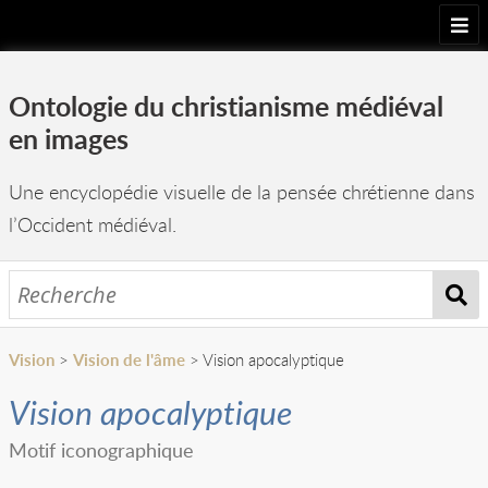
Accueil
Ontologie du christianisme médiéval
Projet
en images
Arborescence
Une encyclopédie visuelle de la pensée chrétienne dans
Images
l’Occident médiéval.
Équipe
Vision
>
Vision de l'âme
> Vision apocalyptique
Vision apocalyptique
Motif iconographique