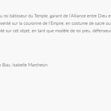
u roi bâtisseur du Temple, garant de l'Alliance entre Dieu e
senté sur la couronne de l'Empire, en costume de sacre ou
té sur cet objet, en tant que modèle de roi pieu, défenseu
n Biay, Isabelle Marchesin
ientifique : Sébastien Biay, Isabelle Marchesin, « Rois de
diéval en images
, consulté le 07 août 2026,