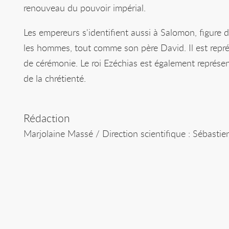
renouveau du pouvoir impérial.
Les empereurs s'identifient aussi à Salomon, figure d
les hommes, tout comme son père David. Il est repré
de cérémonie. Le roi Ezéchias est également représen
de la chrétienté.
Rédaction
Marjolaine Massé / Direction scientifique : Sébastie
Pour citer la page
Collectif OMCI-INHA, Marjolaine Massé / Direction sc
l’Ancien Testament » in
Ontologie du christianisme mé
https://omci.inha.fr/s/ocmi/item/149