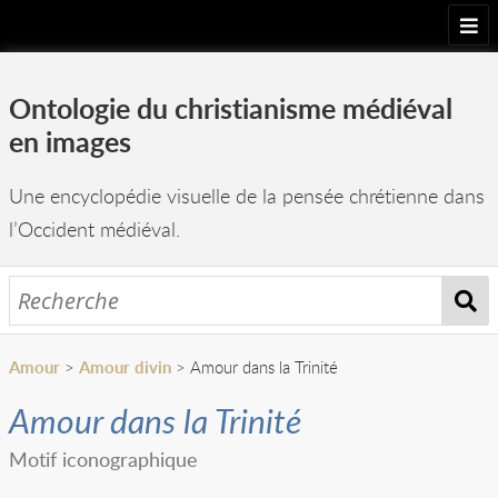
Accueil
Ontologie du christianisme médiéval
Projet
en images
Arborescence
Une encyclopédie visuelle de la pensée chrétienne dans
Images
l’Occident médiéval.
Équipe
Amour
>
Amour divin
> Amour dans la Trinité
Amour dans la Trinité
Motif iconographique