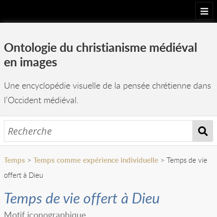
Accueil
Ontologie du christianisme médiéval
Projet
en images
Arborescence
Une encyclopédie visuelle de la pensée chrétienne dans
Images
l’Occident médiéval.
Équipe
Temps
>
Temps comme expérience individuelle
> Temps de vie
offert à Dieu
Temps de vie offert à Dieu
Motif iconographique